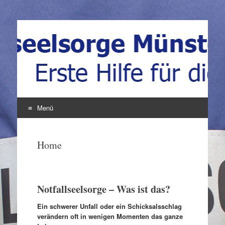
Notfallseelsorge
Erste Hilfe für die Seele
Münsterland
Menü
Zum
Inhalt
Home
springen
Notfallseelsorge – Was ist das?
Ein schwerer Unfall oder ein Schicksalsschlag
verändern oft in wenigen Momenten das ganze