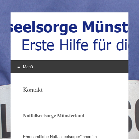
Notfallseelsorge
Erste Hilfe für die Seele
Münsterland
Menü
Zum
Inhalt
Kontakt
springen
Notfallseelsorge Münsterland
Ehrenamtliche Notfallseelsorger*innen im