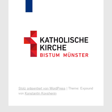
Stolz präsentiert von WordPress
|
Theme: Expound
von
Konstantin Kovshenin